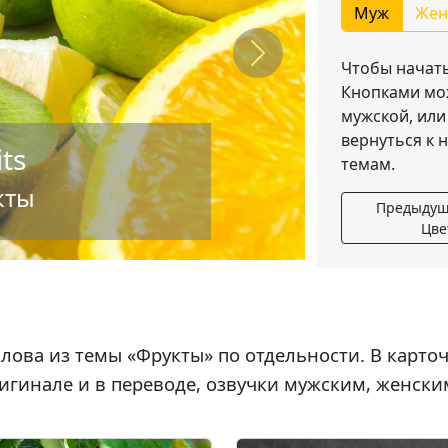
Муж
Жен
Next
Чтобы начать
Кнопками мож
мужской, или
вернуться к 
its
темам.
кты
Предыдущ
Цве
лова из темы «
Фрукты
» по отдельности. В карто
игинале и в переводе, озвучки мужским, женски