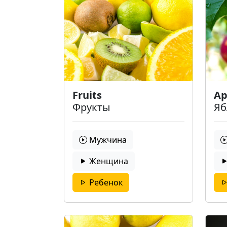
Fruits
Ap
Фрукты
Яб
Мужчина
Женщина
Ребенок