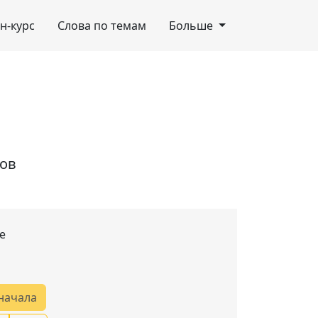
н-курс
Слова по темам
Больше
лов
е
начала